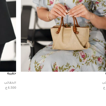
حقيبة
ئب
الحقائب
ع
ع
6.500