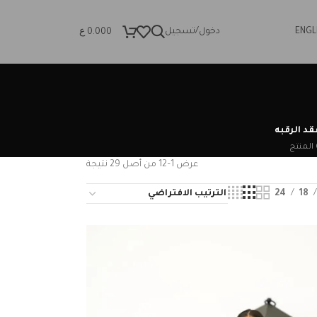
ع
ENGL
دخول/تسجيل
0.000
قد الرقبه
تج
عرض 1–12 من أصل 29 نتيجة
24
18