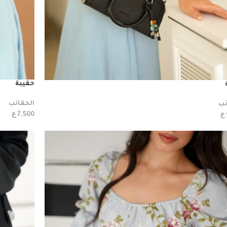
حقيبة
الحقائب
ئب
ع
ع
7.500