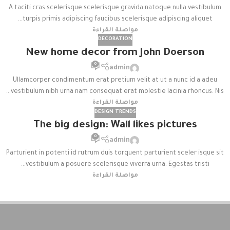
A taciti cras scelerisque scelerisque gravida natoque nulla vestibulum
turpis primis adipiscing faucibus scelerisque adipiscing aliquet...
مواصلة القراءة
DECORATION
New home decor from John Doerson
0
admin
Ullamcorper condimentum erat pretium velit at ut a nunc id a adeu
vestibulum nibh urna nam consequat erat molestie lacinia rhoncus. Nis...
مواصلة القراءة
DESIGN TRENDS
The big design: Wall likes pictures
0
admin
Parturient in potenti id rutrum duis torquent parturient sceler isque sit
vestibulum a posuere scelerisque viverra urna. Egestas tristi...
مواصلة القراءة