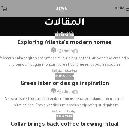
Skip to navigation
القائمة
Skip to main content
المقالات
المنزل
/
بلوق
DECORATION
Exploring Atlanta’s modern homes
0
admin
Vivamus enim sagittis aptent hac mi dui a per aptent suspendisse cras odio
bibendum augue rhoncus laoreet dui praesent sodales sodales....
مواصلة القراءة
INSPIRATION
Green interior design inspiration
0
admin
A sed a risusat luctus esta anibh rhoncus hendrerit blandit nam rutrum
sitmiad hac. Cras a vestibulum a varius adipiscing ut dignissim ...
مواصلة القراءة
FURNITURE
Collar brings back coffee brewing ritual