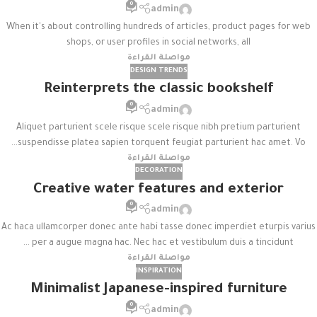
0
admin
When it's about controlling hundreds of articles, product pages for web
shops, or user profiles in social networks, all
مواصلة القراءة
DESIGN TRENDS
Reinterprets the classic bookshelf
0
admin
Aliquet parturient scele risque scele risque nibh pretium parturient
suspendisse platea sapien torquent feugiat parturient hac amet. Vo...
مواصلة القراءة
DECORATION
Creative water features and exterior
0
admin
Ac haca ullamcorper donec ante habi tasse donec imperdiet eturpis varius
per a augue magna hac. Nec hac et vestibulum duis a tincidunt ...
مواصلة القراءة
INSPIRATION
Minimalist Japanese-inspired furniture
0
admin