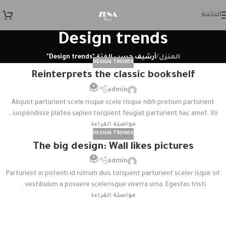
Skip to navigation
القائمة
Skip to main content
Design trends
المنزل
/
أرشيف حسب الفئة "Design trends"
DESIGN TRENDS
Reinterprets the classic bookshelf
0
admin
Aliquet parturient scele risque scele risque nibh pretium parturient
suspendisse platea sapien torquent feugiat parturient hac amet. Vo...
مواصلة القراءة
DESIGN TRENDS
The big design: Wall likes pictures
0
admin
Parturient in potenti id rutrum duis torquent parturient sceler isque sit
vestibulum a posuere scelerisque viverra urna. Egestas tristi...
مواصلة القراءة