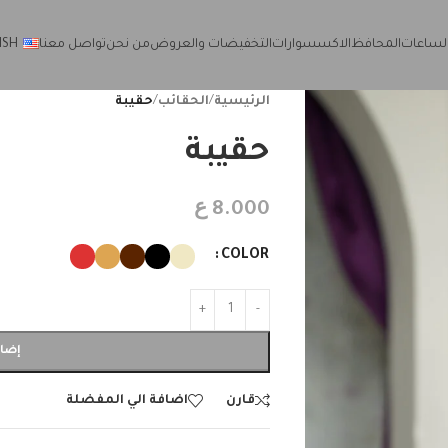
لساعات
المحافظ
الاكسسوارات
التخفيضات والعروض
من نحن
تواصل معنا
ISH
الرئيسية
/
الحقائب
/
حقيبة
حقيبة
ع
8.000
COLOR
إضاف
قارن
اضافة الي المفضلة