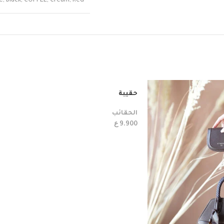
e
,
Black
,
COFFEE
,
Cream
,
Red
حقيبة
الحقائب
ع
9.900