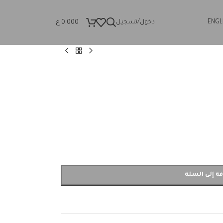
ع
ENGL
دخول/تسجيل
0.000
ة إلى السلة