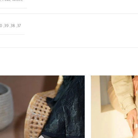
k
,
PINK
,
White
0
,
39
,
38
,
37