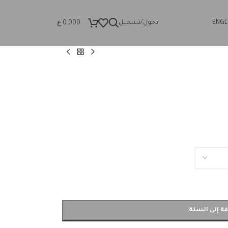
ع
ENGL
دخول/تسجيل
0.000
ة إلى السلة