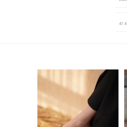
Blac
41
,
4