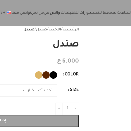
لساعات
المحافظ
الاكسسوارات
التخفيضات والعروض
من نحن
تواصل معنا
ISH
الرئيسية
/
الاحذية
/
صندل
/
صندل
صندل
ع
6.000
COLOR
SIZE
إضاف