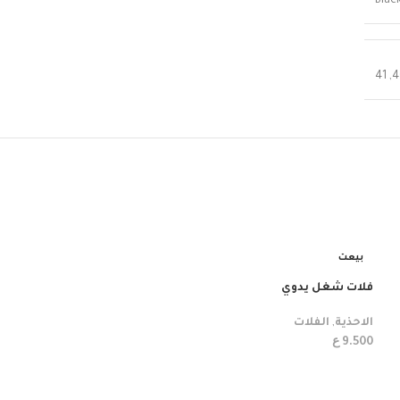
Blac
41
,
4
بيعت
فلات شغل يدوي
الاحذية
,
الفلات
ع
9.500