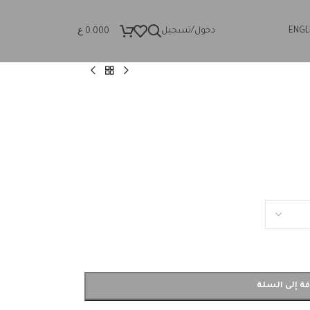
ع
ENGL
دخول/تسجيل
0.000
ة إلى السلة