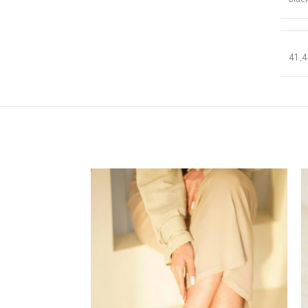
Blac
41
,
4