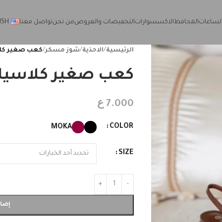
لساعات
المحافظ
الاكسسوارات
التخفيضات والعروض
من نحن
تواصل معنا
ISH
الرئيسية
/
الاحذية
/
شوز مسكر
/
كعب صغير كل
كعب صغير كلاسي
ع
7.000
COLOR
MOKA
SIZE
إضاف