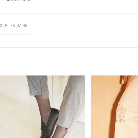
k
,
MAROON
,
MOKA
0
,
39
,
38
,
37
,
36