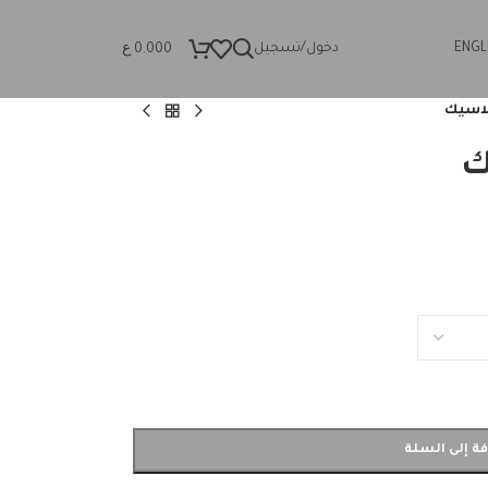
ع
ENGL
دخول/تسجيل
0.000
اسيك
ك
ة إلى السلة