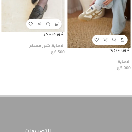
شوز مسكر
الاحذية
,
شوز مسكر
شوز سبورت
ع
6.500
الاحذية
ع
5.000
التصنيفات