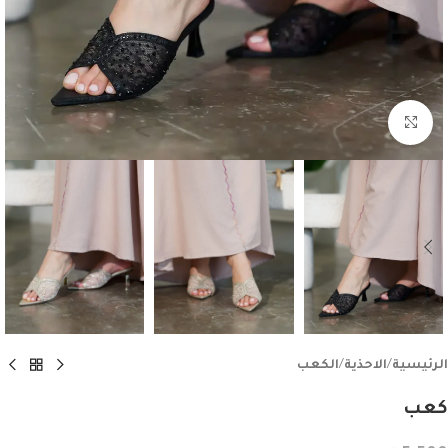
اضغط للتكبير
الرئيسية
/
الاحذية
/
الكعب
كعب