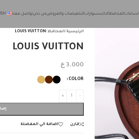
لساعات
المحافظ
الاكسسوارات
التخفيضات والعروض
من نحن
تواصل معنا
ISH
الرئيسية
/
المحافظ
/
LOUIS VUITTON
LOUIS VUITTON
ع
3.000
COLOR
إضاف
قارن
اضافة الي المفضلة