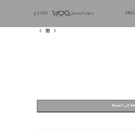
ع
ENGL
دخول/تسجيل
0.000
ة إلى السلة